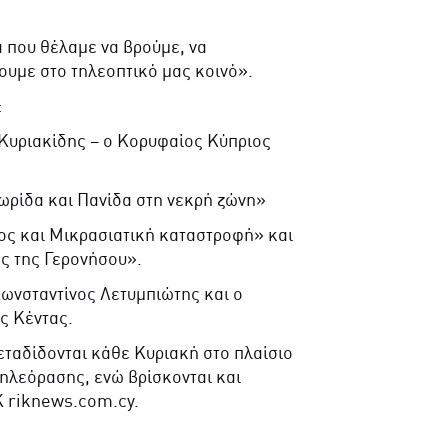
ά που θέλαμε να βρούμε, να
υμε στο τηλεοπτικό μας κοινό».
:
ς Κυριακίδης – ο Κορυφαίος Κύπριος
λωρίδα και Πανίδα στη νεκρή ζώνη»
ρος και Μικρασιατική καταστροφή» και
ός της Γερονήσου».
ωνσταντίνος Λετυμπιώτης και ο
ς Κέντας.
εταδίδονται κάθε Κυριακή στο πλαίσιο
τηλεόρασης, ενώ βρίσκονται και
Κ riknews.com.cy.