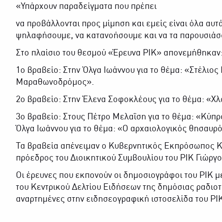
«Υπάρχουν παραδείγματα που πρέπει
να προβάλλονται προς μίμηση και εμείς είναι όλα αυτ
ψηλαφήσουμε, να κατανοήσουμε και να τα παρουσιάσο
Στο πλαίσιο του θεσμού «Έρευνα ΡΙΚ» απονεμήθηκαν
1ο βραβείο: Στην Όλγα Ιωάννου για το θέμα: «Στέλιο
Μαραθωνοδρόμος».
2ο βραβείο: Στην Έλενα Σοφοκλέους για το θέμα: «Χ
3ο βραβείο: Στους Πέτρο Μελαΐση για το θέμα: «Κύπ
Όλγα Ιωάννου για το θέμα: «Ο αρχαιολογικός θησαυρ
Τα βραβεία απένειμαν ο Κυβερνητικός Εκπρόσωπος Κ
πρόεδρος του Διοικητικού Συμβουλίου του ΡΙΚ Γιώργο
Οι έρευνες που εκπονούν οι δημοσιογράφοι του ΡΙΚ μ
του Κεντρικού Δελτίου Ειδήσεων της δημόσιας ραδιο
αναρτημένες στην ειδησεογραφική ιστοσελίδα του ΡΙ