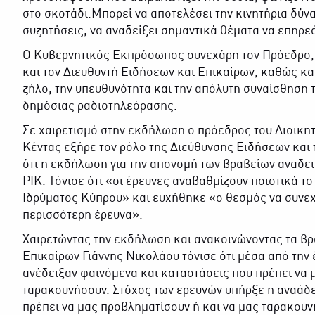
στο σκοτάδι.Μπορεί να αποτελέσει την κινητήρια δύν
συζητήσεις, να αναδείξει σημαντικά θέματα να επηρε
Ο Κυβερνητικός Εκπρόσωπος συνεχάρη τον Πρόεδρο, το
και τον Διευθυντή Ειδήσεων και Επικαίρων, καθώς και
ζήλο, την υπευθυνότητα και την απόλυτη συναίσθηση 
δημόσιας ραδιοτηλεόρασης.
Σε χαιρετισμό στην εκδήλωση ο πρόεδρος του Διοικη
Κέντας εξήρε τον ρόλο της Διεύθυνσης Ειδήσεων και 
ότι η εκδήλωση για την απονομή των βραβείων αναδε
ΡΙΚ. Τόνισε ότι «οι έρευνες αναβαθμίζουν ποιοτικά 
Ιδρύματος Κύπρου» και ευχήθηκε «ο θεσμός να συνεχι
περισσότερη έρευνα».
Χαιρετώντας την εκδήλωση και ανακοινώνοντας τα βρ
Επικαίρων Γιάννης Νικολάου τόνισε ότι μέσα από την
ανέδειξαν φαινόμενα και καταστάσεις που πρέπει να 
ταρακουνήσουν. Στόχος των ερευνών υπήρξε η αναάδ
πρέπει να μας προβληματίσουν ή και να μας ταρακου