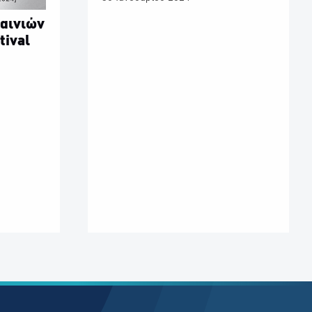
ταινιών
tival