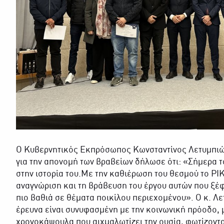
Ο Κυβερνητικός Εκπρόσωπος Κωνσταντίνος Λετυμπιώ
για την απονομή των βραβείων δήλωσε ότι: «Σήμερα 
στην ιστορία του.Με την καθιέρωση του θεσμού το ΡΙΚ
αναγνώριση και τη βράβευση του έργου αυτών που ξέφ
πιο βαθιά σε θέματα ποικίλου περιεχομένου». Ο κ. 
έρευνα είναι συνυφασμένη με την κοινωνική πρόοδο, 
χρονοκάψουλα που αιχμαλωτίζει την ουσία, φωτίζοντ