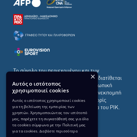
Το σύνολο του περιεχομένου και των
×
υπηρεσιών της ιστοσελίδας του ΡΙΚ διατίθεται
Αυτός ο ιστότοπος
στους επισκέπτες αυστηρά για προσωπική
χρησιμοποιεί cookies
χρήση. Απαγορεύεται η χρήση ή επανεκπομπή
του, σε οποιοδήποτε μορφή, με ή χωρίς
Αυτός ο ιστότοπος χρησιμοποιεί cookies
για τη βελτίωση της εμπειρίας των
επεξεργασία και χωρίς γραπτή άδεια του ΡΙΚ.
χρηστών. Χρησιμοποιώντας τον ιστότοπό
μας, παρέχετε τη συγκατάθεσή σας για όλα
τα cookies σύμφωνα με την Πολιτική μας
για τα cookies.
Διαβάστε περισσότερα