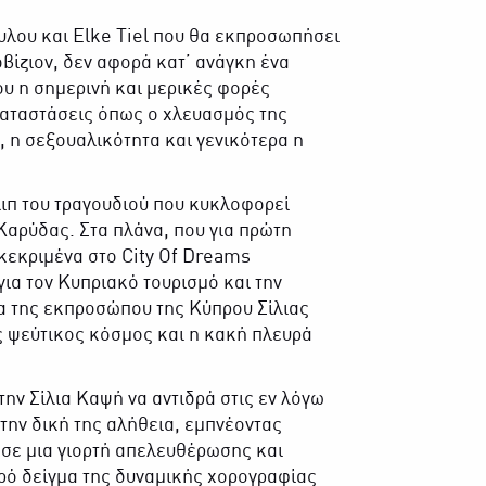
ουλου και Elke Tiel που θα εκπροσωπήσει
βίζιον, δεν αφορά κατ’ ανάγκη ένα
υ η σημερινή και μερικές φορές
Καταστάσεις όπως ο χλευασμός της
 η σεξουαλικότητα και γενικότερα η
λιπ του τραγουδιού που κυκλοφορεί
Καρύδας. Στα πλάνα, που για πρώτη
κεκριμένα στο City Of Dreams
ια τον Κυπριακό τουρισμό και την
α της εκπροσώπου της Κύπρου Σίλιας
ς ψεύτικος κόσμος και η κακή πλευρά
ην Σίλια Καψή να αντιδρά στις εν λόγω
την δική της αλήθεια, εμπνέοντας
 σε μια γιορτή απελευθέρωσης και
κρό δείγμα της δυναμικής χορογραφίας