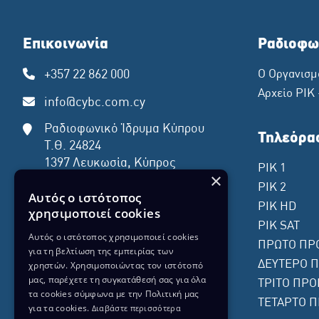
Επικοινωνία
Ραδιοφω
+357 22 862 000
Ο Οργανισμ
Αρχείο ΡΙΚ
info@cybc.com.cy
Ραδιοφωνικό Ίδρυμα Κύπρου
Τηλεόρα
Τ.Θ. 24824
1397 Λευκωσία, Κύπρος
ΡΙΚ 1
×
ΡΙΚ 2
Αυτός ο ιστότοπος
ΡΙΚ HD
χρησιμοποιεί cookies
ΡΙΚ SAT
Αυτός ο ιστότοπος χρησιμοποιεί cookies
ΠΡΩΤΟ ΠΡ
για τη βελτίωση της εμπειρίας των
ΔΕΥΤΕΡΟ 
χρηστών. Χρησιμοποιώντας τον ιστότοπό
μας, παρέχετε τη συγκατάθεσή σας για όλα
ΤΡΙΤΟ ΠΡΟ
τα cookies σύμφωνα με την Πολιτική μας
ΤΕΤΑΡΤΟ Π
για τα cookies.
Διαβάστε περισσότερα