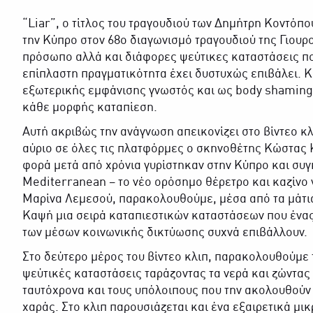
“Liar”, ο τίτλος του τραγουδιού των Δημήτρη Κοντόπ
την Κύπρο στον 68ο διαγωνισμό τραγουδιού της Γιουρο
πρόσωπο αλλά και διάφορες ψεύτικες καταστάσεις πο
επίπλαστη πραγματικότητα έχει δυστυχώς επιβάλει. 
εξωτερικής εμφάνισης γνωστός και ως body shaming,
κάθε μορφής καταπίεση.
Αυτή ακριβώς την ανάγνωση απεικονίζει στο βίντεο κ
αύριο σε όλες τις πλατφόρμες ο σκηνοθέτης Κώστας 
φορά μετά από χρόνια γυρίστηκαν στην Κύπρο και συγ
Mediterranean – το νέο ορόσημο θέρετρο και καζίνο γ
Μαρίνα Λεμεσού, παρακολουθούμε, μέσα από τα μάτι
Καψή μια σειρά καταπιεστικών καταστάσεων που ένα
των μέσων κοινωνικής δικτύωσης συχνά επιβάλλουν.
Στο δεύτερο μέρος του βίντεο κλιπ, παρακολουθούμε τ
ψεύτικές καταστάσεις ταράζοντας τα νερά και ζώντας 
ταυτόχρονα και τους υπόλοιπους που την ακολουθούν
χαράς. Στο κλιπ παρουσιάζεται και ένα εξαιρετικά μι