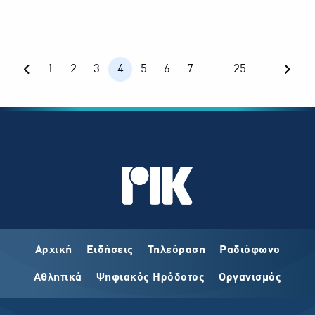
1
2
3
4
5
6
7
…
25
Previous page
Next 
Αρχική
Ειδήσεις
Τηλεόραση
Ραδιόφωνο
Αθλητικά
Ψηφιακός Ηρόδοτος
Οργανισμός