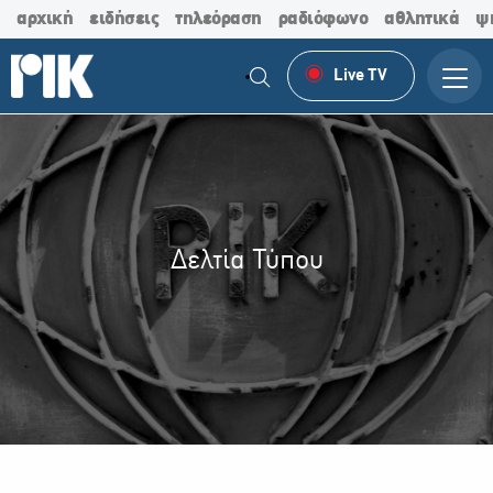
αρχική
ειδήσεις
τηλεόραση
ραδιόφωνο
αθλητικά
ψ
Live TV
Δελτία Τύπου