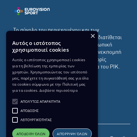
Το σύνολο του περιεχομένου και των
×
υπηρεσιών της ιστοσελίδας του ΡΙΚ διατίθεται
Αυτός ο ιστότοπος
στους επισκέπτες αυστηρά για προσωπική
χρησιμοποιεί cookies
χρήση. Απαγορεύεται η χρήση ή επανεκπομπή
του, σε οποιοδήποτε μορφή, με ή χωρίς
Αυτός ο ιστότοπος χρησιμοποιεί cookies
για τη βελτίωση της εμπειρίας των
επεξεργασία και χωρίς γραπτή άδεια του ΡΙΚ.
χρηστών. Χρησιμοποιώντας τον ιστότοπό
μας, παρέχετε τη συγκατάθεσή σας για όλα
τα cookies σύμφωνα με την Πολιτική μας
για τα cookies.
Διαβάστε περισσότερα
ΔΙΚΑΙΩΜΑ ΠΡΟΣΤΑΣΙΑΣ ΔΕΔΟΜΕΝΩΝ
ΑΠΟΛΎΤΩΣ ΑΠΑΡΑΊΤΗΤΑ
ΠΟΛΙΤΙΚΗ ΑΠΟΡΡΗΤΟΥ
ΑΠΌΔΟΣΗΣ
ΔΙΑΘΕΣΗ ΑΡΧΕΙΑΚΟΥ ΥΛΙΚΟΥ
ΠΟΛΙΤΙΚΗ ΑΠΟΡΡΗΤΟΥ EUROVISION
ΛΕΙΤΟΥΡΓΙΚΌΤΗΤΑΣ
ΑΠΟΔΟΧΉ ΌΛΩΝ
ΑΠΌΡΡΙΨΗ ΌΛΩΝ