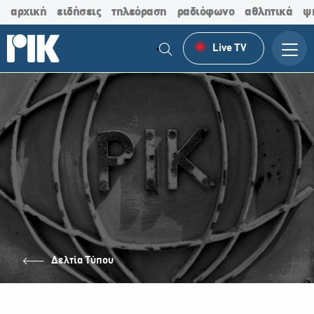
αρχική
ειδήσεις
τηλεόραση
ραδιόφωνο
αθλητικά
ψ
Live TV
Δελτία Τύπου