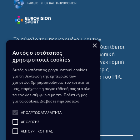
Το σύνολο του περιεχομένου και των
×
υπηρεσιών της ιστοσελίδας του ΡΙΚ διατίθεται
Αυτός ο ιστότοπος
στους επισκέπτες αυστηρά για προσωπική
χρησιμοποιεί cookies
χρήση. Απαγορεύεται η χρήση ή επανεκπομπή
Αυτός ο ιστότοπος χρησιμοποιεί cookies
του, σε οποιοδήποτε μορφή, με ή χωρίς
για τη βελτίωση της εμπειρίας των
επεξεργασία και χωρίς γραπτή άδεια του ΡΙΚ.
χρηστών. Χρησιμοποιώντας τον ιστότοπό
μας, παρέχετε τη συγκατάθεσή σας για όλα
τα cookies σύμφωνα με την Πολιτική μας
για τα cookies.
Διαβάστε περισσότερα
ΔΙΚΑΙΩΜΑ ΠΡΟΣΤΑΣΙΑΣ ΔΕΔΟΜΕΝΩΝ
ΑΠΟΛΎΤΩΣ ΑΠΑΡΑΊΤΗΤΑ
ΠΟΛΙΤΙΚΗ ΑΠΟΡΡΗΤΟΥ
ΑΠΌΔΟΣΗΣ
ΔΙΑΘΕΣΗ ΑΡΧΕΙΑΚΟΥ ΥΛΙΚΟΥ
ΠΟΛΙΤΙΚΗ ΑΠΟΡΡΗΤΟΥ EUROVISION
ΛΕΙΤΟΥΡΓΙΚΌΤΗΤΑΣ