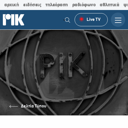
αρχική
ειδήσεις
τηλεόραση
ραδιόφωνο
αθλητικά
ψ
Live TV
Δελτία Τύπου