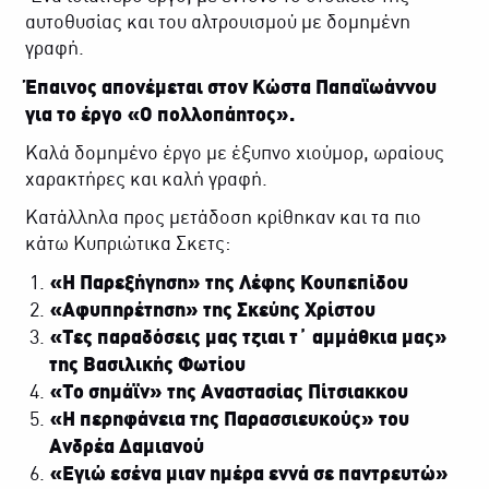
αυτοθυσίας και του αλτρουισμού με δομημένη
γραφή.
Έπαινος απονέμεται στον Κώστα Παπαϊωάννου
για το
έργο «Ο
πολλοπάητος».
Καλά δομημένο έργο με έξυπνο χιούμορ, ωραίους
χαρακτήρες και καλή γραφή.
Kατάλληλα προς μετάδοση κρίθηκαν και τα πιο
κάτω Κυπριώτικα Σκετς:
«Η Παρεξήγηση» της Λέφης Κουπεπίδου
«Αφυπηρέτηση» της Σκεύης Χρίστου
«Τες παραδόσεις μας τζιαι τ΄ αμμάθκια μας»
της Βασιλικής Φωτίου
«Το σημάϊν» της Αναστασίας Πίτσιακκου
«Η
περηφάνεια της Παρασσιευκούς» του
Ανδρέα Δαμιανού
«Εγιώ εσένα μιαν ημέρα εννά σε παντρευτώ»