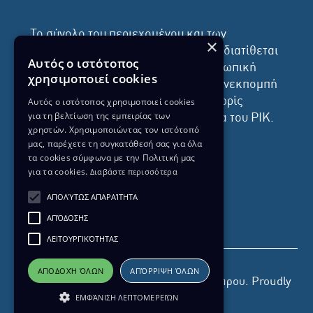
Το σύνολο του περιεχομένου και των
×
υπηρεσιών της ιστοσελίδας του ΡΙΚ διατίθεται
Αυτός ο ιστότοπος
στους επισκέπτες αυστηρά για προσωπική
χρησιμοποιεί cookies
χρήση. Απαγορεύεται η χρήση ή επανεκπομπή
του, σε οποιοδήποτε μορφή, με ή χωρίς
Αυτός ο ιστότοπος χρησιμοποιεί cookies
για τη βελτίωση της εμπειρίας των
επεξεργασία και χωρίς γραπτή άδεια του ΡΙΚ.
χρηστών. Χρησιμοποιώντας τον ιστότοπό
μας, παρέχετε τη συγκατάθεσή σας για όλα
τα cookies σύμφωνα με την Πολιτική μας
για τα cookies.
Διαβάστε περισσότερα
ΔΙΚΑΙΩΜΑ ΠΡΟΣΤΑΣΙΑΣ ΔΕΔΟΜΕΝΩΝ
ΑΠΟΛΎΤΩΣ ΑΠΑΡΑΊΤΗΤΑ
ΠΟΛΙΤΙΚΗ ΑΠΟΡΡΗΤΟΥ
ΑΠΌΔΟΣΗΣ
ΔΙΑΘΕΣΗ ΑΡΧΕΙΑΚΟΥ ΥΛΙΚΟΥ
ΠΟΛΙΤΙΚΗ ΑΠΟΡΡΗΤΟΥ EUROVISION
ΛΕΙΤΟΥΡΓΙΚΌΤΗΤΑΣ
ΑΠΟΔΟΧΉ ΌΛΩΝ
ΑΠΌΡΡΙΨΗ ΌΛΩΝ
Copyright 2026 Ραδιοφωνικό Ίδρυμα Κύπρου. Proudly
ΕΜΦΆΝΙΣΗ ΛΕΠΤΟΜΕΡΕΙΏΝ
developed by
Pixel Actions
for ΡΙΚ