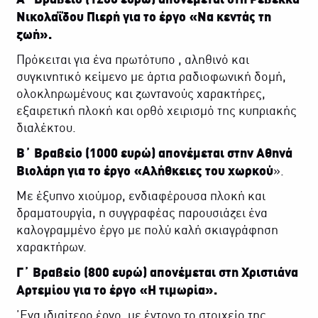
Α΄ Βραβείο (1200 ευρώ) απονέμεται στη Ρεβέκκα
Νικολαΐδου Πιερή για το έργο «Να
κεντάς τη
ζωή».
Πρόκειται για ένα πρωτότυπο , αληθινό και
συγκινητικό κείμενο με άρτια ραδιοφωνική δομή,
ολοκληρωμένους και ζωντανούς χαρακτήρες,
εξαιρετική πλοκή και ορθό χειρισμό της κυπριακής
διαλέκτου.
Β΄ Βραβείο (1000 ευρώ) απονέμεται στην Αθηνά
Βιολάρη για το έργο «Αλήθκειες του
χωρκού
».
Με έξυπνο χιούμορ, ενδιαφέρουσα πλοκή και
δραματουργία, η συγγραφέας παρουσιάζει ένα
καλογραμμένο έργο με πολύ καλή σκιαγράφηση
χαρακτήρων.
Γ΄ Βραβείο (800 ευρώ) απονέμεται στη Χριστιάνα
Αρτεμίου για το έργο «Η
τιμωρία».
΄Ενα ιδιαίτερο έργο, με έντονο το στοιχείο της