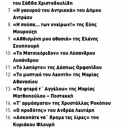
του Σάββα Χριστοδουλίδη
«Η γαουρού του Αντρικκά» του Δήμου
Αντρέου
«Η σούσα… των ονείρων!» της Εύης
Μουρούζη
«Αθθισμένη μου αθασιά» της Ελένης
Σουππουρή
«Το Ματσικόριδον» του Λύσανδρου
Λυσάνδρου
«Το
λαπόρτο» της Δέσπως Ορφανίδου
«Το μυστικό του Λεοντή» της Μαρίας
Αθανασίου
«Τα φτερά τ΄ Αγγέλου» της Μαρίας
Ματθοπούλου – Ποστεκκή
«Τ’
αρμάσματα» της Χρυστάλλας Ροκόπου
«Ο προδότης» του Ανδρέα Λευτέρη
«Ασκοπάτε
να΄
βρομε τες λίρες» του
Κυριάκου Φλουρή