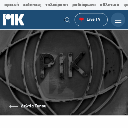
αρχική
ειδήσεις
τηλεόραση
ραδιόφωνο
αθλητικά
ψ
Live TV
Δελτία Τύπου