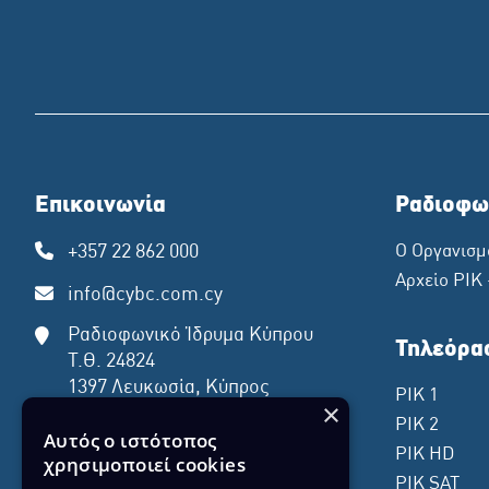
Επικοινωνία
Ραδιοφω
+357 22 862 000
Ο Οργανισμ
Αρχείο ΡΙΚ
info@cybc.com.cy
Ραδιοφωνικό Ίδρυμα Κύπρου
Τηλεόρα
Τ.Θ. 24824
1397 Λευκωσία, Κύπρος
ΡΙΚ 1
×
ΡΙΚ 2
Αυτός ο ιστότοπος
ΡΙΚ HD
χρησιμοποιεί cookies
ΡΙΚ SAT