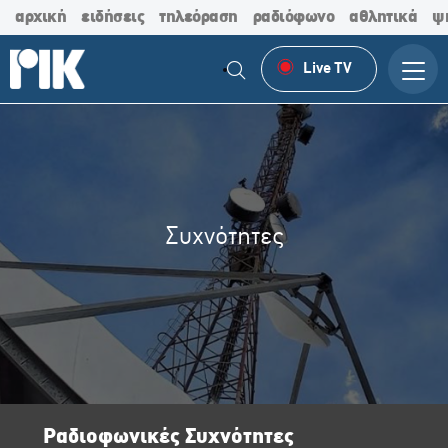
αρχική
ειδήσεις
τηλεόραση
ραδιόφωνο
αθλητικά
ψ
Live TV
Συχνότητες
Ραδιοφωνικές Συχνότητες