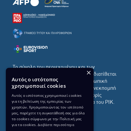
Το σύνολο του περιεχομένου και των
×
υπηρεσιών της ιστοσελίδας του ΡΙΚ διατίθεται
Αυτός ο ιστότοπος
στους επισκέπτες αυστηρά για προσωπική
χρησιμοποιεί cookies
χρήση. Απαγορεύεται η χρήση ή επανεκπομπή
του, σε οποιοδήποτε μορφή, με ή χωρίς
Αυτός ο ιστότοπος χρησιμοποιεί cookies
για τη βελτίωση της εμπειρίας των
επεξεργασία και χωρίς γραπτή άδεια του ΡΙΚ.
χρηστών. Χρησιμοποιώντας τον ιστότοπό
μας, παρέχετε τη συγκατάθεσή σας για όλα
τα cookies σύμφωνα με την Πολιτική μας
για τα cookies.
Διαβάστε περισσότερα