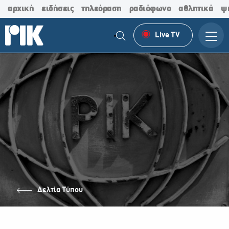
αρχική
ειδήσεις
τηλεόραση
ραδιόφωνο
αθλητικά
ψ
Live TV
Δελτία Τύπου