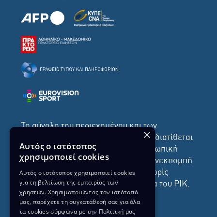
Το σύνολο του περιεχομένου και των
×
υπηρεσιών της ιστοσελίδας του ΡΙΚ διατίθεται
Αυτός ο ιστότοπος
στους επισκέπτες αυστηρά για προσωπική
χρησιμοποιεί cookies
χρήση. Απαγορεύεται η χρήση ή επανεκπομπή
του, σε οποιοδήποτε μορφή, με ή χωρίς
Αυτός ο ιστότοπος χρησιμοποιεί cookies
για τη βελτίωση της εμπειρίας των
επεξεργασία και χωρίς γραπτή άδεια του ΡΙΚ.
χρηστών. Χρησιμοποιώντας τον ιστότοπό
μας, παρέχετε τη συγκατάθεσή σας για όλα
τα cookies σύμφωνα με την Πολιτική μας