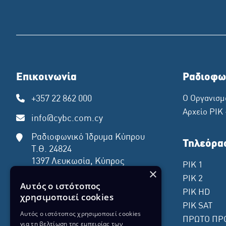
Επικοινωνία
Ραδιοφω
+357 22 862 000
Ο Οργανισμ
Αρχείο ΡΙΚ
info@cybc.com.cy
Ραδιοφωνικό Ίδρυμα Κύπρου
Τηλεόρα
Τ.Θ. 24824
1397 Λευκωσία, Κύπρος
ΡΙΚ 1
×
ΡΙΚ 2
Αυτός ο ιστότοπος
ΡΙΚ HD
χρησιμοποιεί cookies
ΡΙΚ SAT
Αυτός ο ιστότοπος χρησιμοποιεί cookies
ΠΡΩΤΟ ΠΡ
για τη βελτίωση της εμπειρίας των