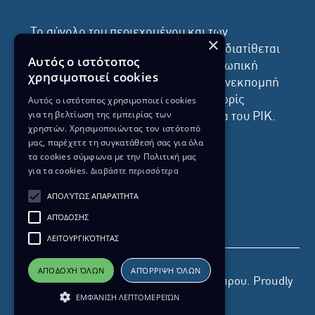
Το σύνολο του περιεχομένου και των
×
υπηρεσιών της ιστοσελίδας του ΡΙΚ διατίθεται
Αυτός ο ιστότοπος
στους επισκέπτες αυστηρά για προσωπική
χρησιμοποιεί cookies
χρήση. Απαγορεύεται η χρήση ή επανεκπομπή
του, σε οποιοδήποτε μορφή, με ή χωρίς
Αυτός ο ιστότοπος χρησιμοποιεί cookies
για τη βελτίωση της εμπειρίας των
επεξεργασία και χωρίς γραπτή άδεια του ΡΙΚ.
χρηστών. Χρησιμοποιώντας τον ιστότοπό
μας, παρέχετε τη συγκατάθεσή σας για όλα
τα cookies σύμφωνα με την Πολιτική μας
για τα cookies.
Διαβάστε περισσότερα
ΔΙΚΑΙΩΜΑ ΠΡΟΣΤΑΣΙΑΣ ΔΕΔΟΜΕΝΩΝ
ΑΠΟΛΎΤΩΣ ΑΠΑΡΑΊΤΗΤΑ
ΠΟΛΙΤΙΚΗ ΑΠΟΡΡΗΤΟΥ
ΑΠΌΔΟΣΗΣ
ΔΙΑΘΕΣΗ ΑΡΧΕΙΑΚΟΥ ΥΛΙΚΟΥ
ΠΟΛΙΤΙΚΗ ΑΠΟΡΡΗΤΟΥ EUROVISION
ΛΕΙΤΟΥΡΓΙΚΌΤΗΤΑΣ
ΑΠΟΔΟΧΉ ΌΛΩΝ
ΑΠΌΡΡΙΨΗ ΌΛΩΝ
Copyright 2026 Ραδιοφωνικό Ίδρυμα Κύπρου. Proudly
ΕΜΦΆΝΙΣΗ ΛΕΠΤΟΜΕΡΕΙΏΝ
developed by
Pixel Actions
for ΡΙΚ