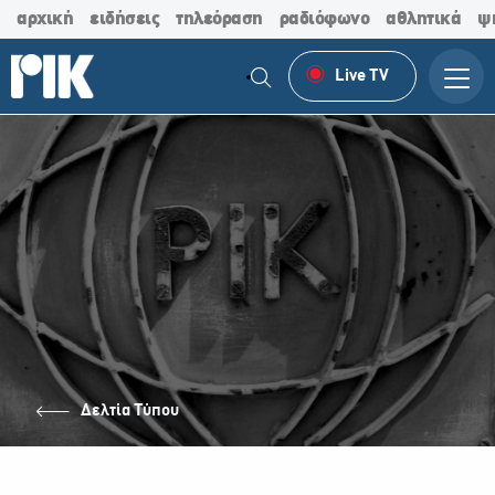
αρχική
ειδήσεις
τηλεόραση
ραδιόφωνο
αθλητικά
ψ
Live TV
Δελτία Τύπου