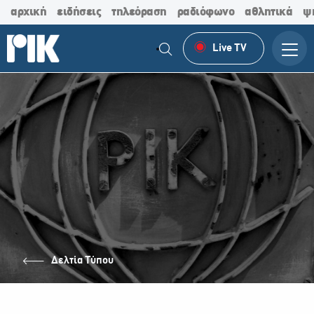
αρχική
ειδήσεις
τηλεόραση
ραδιόφωνο
αθλητικά
ψ
Live TV
Δελτία Τύπου