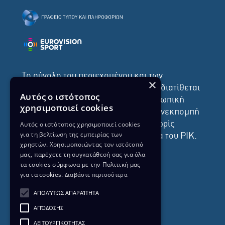
Το σύνολο του περιεχομένου και των
×
υπηρεσιών της ιστοσελίδας του ΡΙΚ διατίθεται
Αυτός ο ιστότοπος
στους επισκέπτες αυστηρά για προσωπική
χρησιμοποιεί cookies
χρήση. Απαγορεύεται η χρήση ή επανεκπομπή
του, σε οποιοδήποτε μορφή, με ή χωρίς
Αυτός ο ιστότοπος χρησιμοποιεί cookies
για τη βελτίωση της εμπειρίας των
επεξεργασία και χωρίς γραπτή άδεια του ΡΙΚ.
χρηστών. Χρησιμοποιώντας τον ιστότοπό
μας, παρέχετε τη συγκατάθεσή σας για όλα
τα cookies σύμφωνα με την Πολιτική μας
για τα cookies.
Διαβάστε περισσότερα
ΔΙΚΑΙΩΜΑ ΠΡΟΣΤΑΣΙΑΣ ΔΕΔΟΜΕΝΩΝ
ΑΠΟΛΎΤΩΣ ΑΠΑΡΑΊΤΗΤΑ
ΠΟΛΙΤΙΚΗ ΑΠΟΡΡΗΤΟΥ
ΑΠΌΔΟΣΗΣ
ΔΙΑΘΕΣΗ ΑΡΧΕΙΑΚΟΥ ΥΛΙΚΟΥ
ΠΟΛΙΤΙΚΗ ΑΠΟΡΡΗΤΟΥ EUROVISION
ΛΕΙΤΟΥΡΓΙΚΌΤΗΤΑΣ