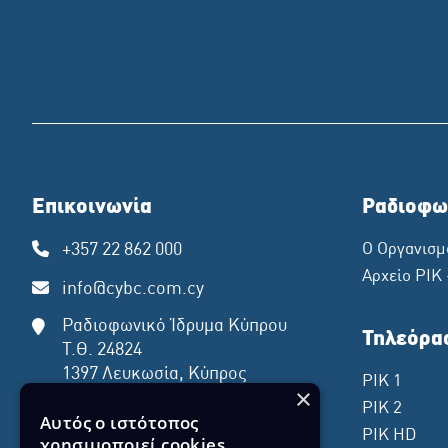
Επικοινωνία
Ραδιοφω
+357 22 862 000
Ο Οργανισμ
Αρχείο ΡΙΚ
info@cybc.com.cy
Ραδιοφωνικό Ίδρυμα Κύπρου
Τηλεόρα
Τ.Θ. 24824
1397 Λευκωσία, Κύπρος
ΡΙΚ 1
×
ΡΙΚ 2
Αυτός ο ιστότοπος
ΡΙΚ HD
χρησιμοποιεί cookies