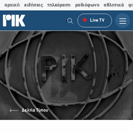
αρχική
ειδήσεις
τηλεόραση
ραδιόφωνο
αθλητικά
ψ
Live TV
Δελτία Τύπου